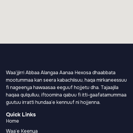
Waa’jjirri Abbaa Alangaa Aanaa Hexosa dhaabbata
mootummaa kan seera kabachiisuu, haqa mirkaneessuu
fi nageenya hawaasaa eeguuf hojjetu dha. Tajaajila
haqaa qulqulluu, iftoomina qabuu fi itti-gaafatamummaa
guutuu irratti hundaa’e kennuuf ni hojjenna.
Quick Links
Home
Waa’e Keenya